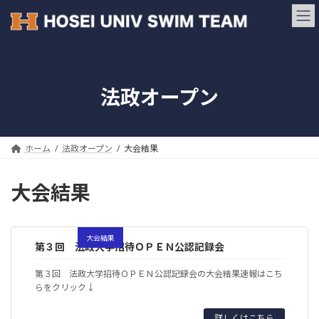
コ
ナ
ン
ビ
テ
ゲ
ン
ー
ツ
シ
へ
ョ
法政オープン
ス
ン
キ
に
ッ
移
プ
動
ホーム
法政オープン
大会結果
大会結果
大会結果
第３回 法政大学招待ＯＰＥＮ公認記録会
第３回 法政大学招待ＯＰＥＮ公認記録会の大会結果速報はこち
らをクリック↓
詳しくはこちら