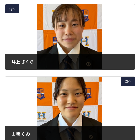
前へ
井上 さくら
学年
2年生
次へ
種目
100mバタフライ
、
100m自由形
山﨑 くみ