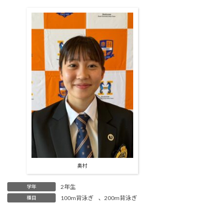
奥村
2年生
学年
100m背泳ぎ
、
200m背泳ぎ
種目