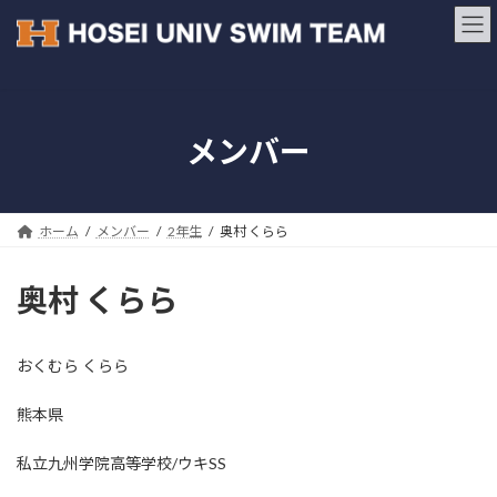
コ
ナ
ン
ビ
テ
ゲ
ン
ー
ツ
シ
へ
ョ
メンバー
ス
ン
キ
に
ッ
移
プ
動
ホーム
メンバー
2年生
奥村 くらら
奥村 くらら
おくむら くらら
熊本県
私立九州学院高等学校/ウキSS