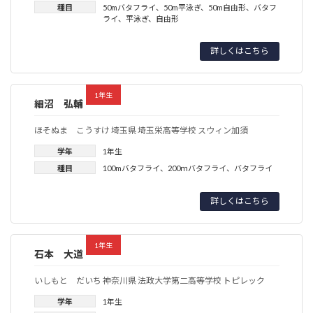
種目
50mバタフライ
、
50m平泳ぎ
、
50m自由形
、
バタフ
ライ
、
平泳ぎ
、
自由形
詳しくはこちら
1年生
細沼 弘輔
ほそぬま こうすけ 埼玉県 埼玉栄高等学校 スウィン加須
学年
1年生
種目
100mバタフライ
、
200ｍバタフライ
、
バタフライ
詳しくはこちら
1年生
石本 大道
いしもと だいち 神奈川県 法政大学第二高等学校 トピレック
学年
1年生