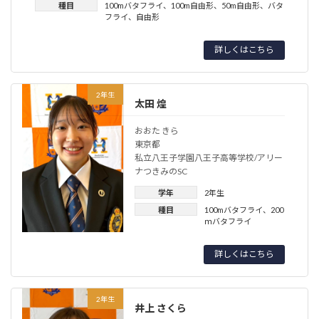
種目
100mバタフライ
、
100m自由形
、
50m自由形
、
バタ
フライ
、
自由形
詳しくはこちら
2年生
太田 煌
おおた きら
東京都
私立八王子学園八王子高等学校/アリー
ナつきみのSC
学年
2年生
種目
100mバタフライ
、
200
ｍバタフライ
詳しくはこちら
2年生
井上 さくら