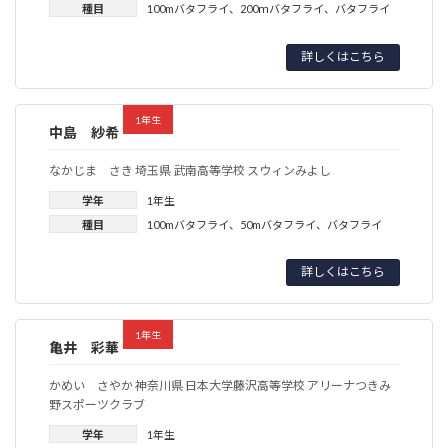
種目
100mバタフライ
、
200ｍバタフライ
、
バタフライ
詳しくはこちら
1年生
中島 紗希
なかじま さき 埼玉県 武南高等学校 スウィンみよし
学年
1年生
種目
100mバタフライ
、
50mバタフライ
、
バタフライ
詳しくはこちら
1年生
亀井 彩華
かめい さやか 神奈川県 日本大学藤沢高等学校 アリーナつきみ
野スポーツクラブ
学年
1年生