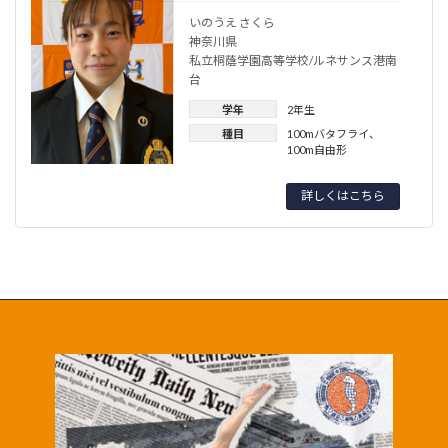
いのうえ さくら
神奈川県
私立桐蔭学園高等学校/ルネサンス港南
台
学年
2年生
種目
100mバタフライ
、
100m自由形
詳しくはこちら