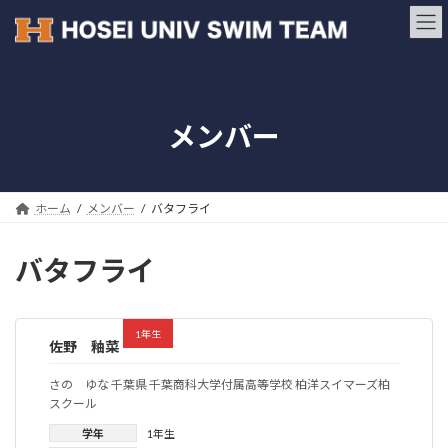
コ
ナ
ン
ビ
テ
ゲ
ン
ー
ツ
シ
へ
ョ
メンバー
ス
ン
キ
に
ッ
移
プ
動
ホーム
メンバー
バタフライ
バタフライ
1年生
佐野 釉菜
さの ゆな 千葉県 千葉商科大学付属高等学校 柏洋スイマーズ柏
スクール
学年
1年生